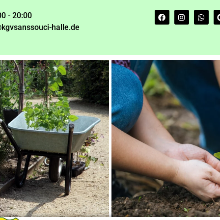
00 - 20:00
kgvsanssouci-halle.de