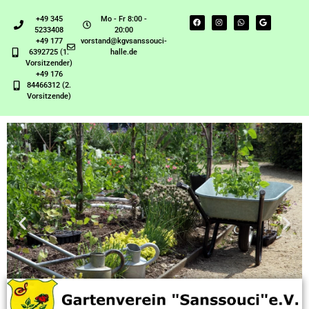
+49 345
Mo - Fr 8:00 -
5233408
20:00
+49 177
vorstand@kgvsanssouci-
6392725 (1.
halle.de
Vorsitzender)
+49 176
84466312 (2.
Vorsitzende)