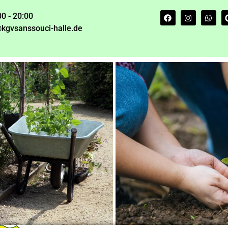
00 - 20:00
kgvsanssouci-halle.de