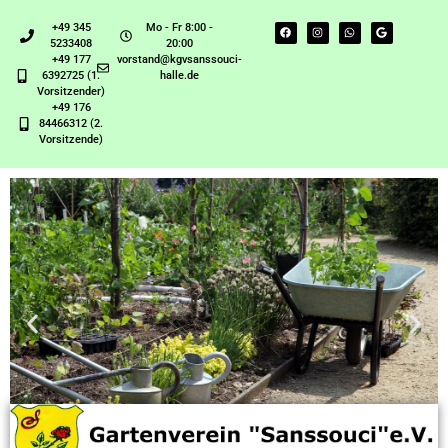
+49 345
Mo - Fr 8:00 -
5233408
20:00
+49 177
vorstand@kgvsanssouci-
6392725 (1.
halle.de
Vorsitzender)
+49 176
84466312 (2.
Vorsitzende)