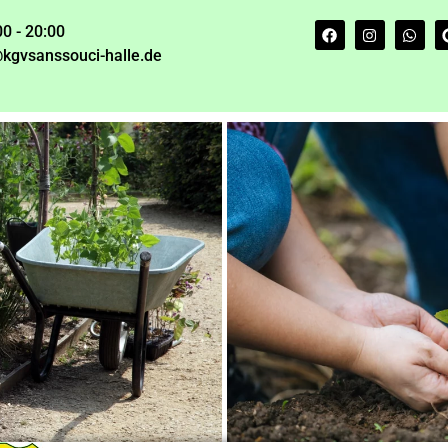
00 - 20:00
kgvsanssouci-halle.de