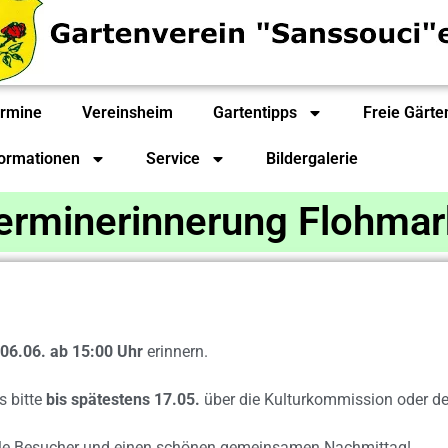
rmine
Vereinsheim
Gartentipps
Freie Gärte
formationen
Service
Bildergalerie
erminerinnerung Flohmar
06.06. ab 15:00 Uhr
erinnern.
s bitte
bis spätestens 17.05.
über die Kulturkommission oder de
viele Besucher und einen schönen gemeinsamen Nachmittag!