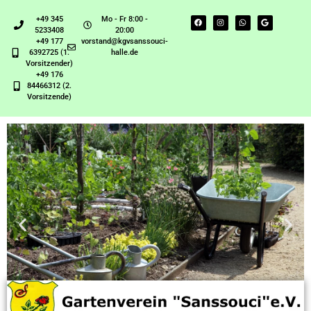
+49 345
Mo - Fr 8:00 -
5233408
20:00
+49 177
vorstand@kgvsanssouci-
6392725 (1.
halle.de
Vorsitzender)
+49 176
84466312 (2.
Vorsitzende)