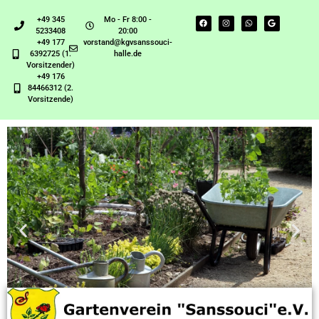
+49 345
Mo - Fr 8:00 -
5233408
20:00
+49 177
vorstand@kgvsanssouci-
6392725 (1.
halle.de
Vorsitzender)
+49 176
84466312 (2.
Vorsitzende)