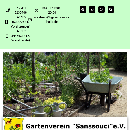
+49 345
Mo - Fr 8:00 -
5233408
20:00
+49 177
vorstand@kgvsanssouci-
6392725 (1.
halle.de
Vorsitzender)
+49 176
84466312 (2.
Vorsitzende)