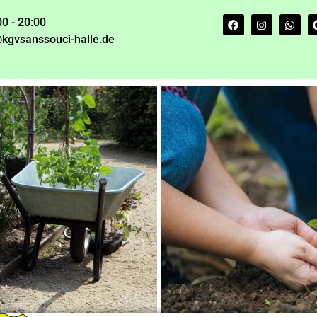
00 - 20:00
kgvsanssouci-halle.de