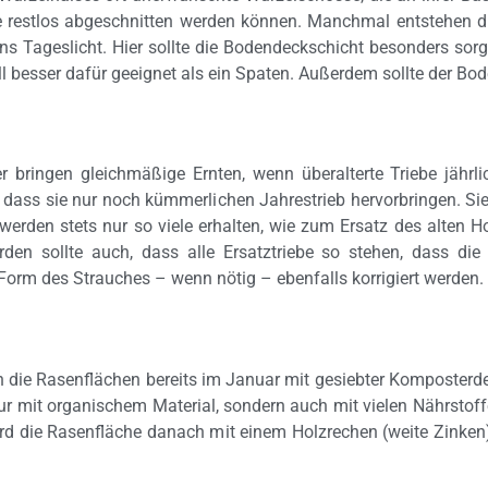
e restlos abgeschnitten werden können. Manchmal entstehen d
Tageslicht. Hier sollte die Bodendeckschicht besonders sorgfä
ll besser dafür geeignet als ein Spaten. Außerdem sollte der Bode
r bringen gleichmäßige Ernten, wenn überalterte Triebe jährli
, dass sie nur noch kümmerlichen Jahrestrieb hervorbringen. Si
erden stets nur so viele erhalten, wie zum Ersatz des alten Hol
rden sollte auch, dass alle Ersatztriebe so stehen, dass di
orm des Strauches – wenn nötig – ebenfalls korrigiert werden.
 die Rasenflächen bereits im Januar mit gesiebter Komposterde
ur mit organischem Material, sondern auch mit vielen Nährstoff
rd die Rasenfläche danach mit einem Holzrechen (weite Zinken)