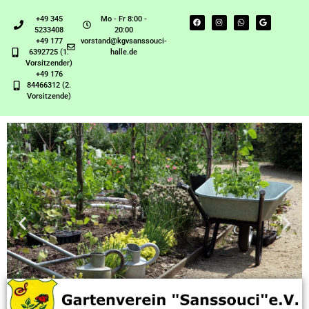
+49 345
Mo - Fr 8:00 -
5233408
20:00
+49 177
vorstand@kgvsanssouci-
6392725 (1.
halle.de
Vorsitzender)
+49 176
84466312 (2.
Vorsitzende)