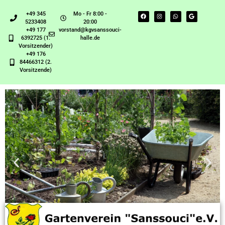
+49 345
Mo - Fr 8:00 -
5233408
20:00
+49 177
vorstand@kgvsanssouci-
6392725 (1.
halle.de
Vorsitzender)
+49 176
84466312 (2.
Vorsitzende)