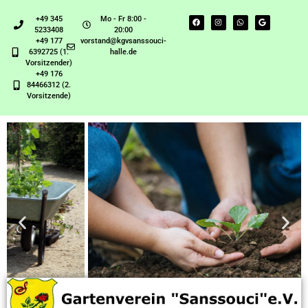
+49 345
Mo - Fr 8:00 -
5233408
20:00
+49 177
vorstand@kgvsanssouci-
6392725 (1.
halle.de
Vorsitzender)
+49 176
84466312 (2.
Vorsitzende)