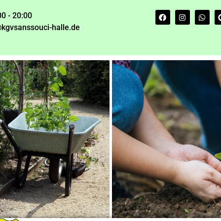
00 - 20:00
kgvsanssouci-halle.de