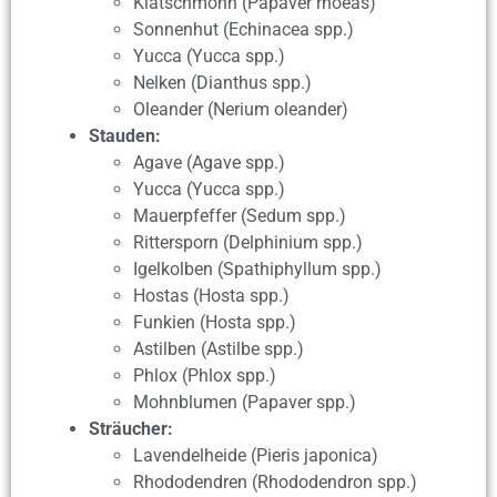
Klatschmohn (Papaver rhoeas)
Sonnenhut (Echinacea spp.)
Yucca (Yucca spp.)
Nelken (Dianthus spp.)
Oleander (Nerium oleander)
Stauden:
Agave (Agave spp.)
Yucca (Yucca spp.)
Mauerpfeffer (Sedum spp.)
Rittersporn (Delphinium spp.)
Igelkolben (Spathiphyllum spp.)
Hostas (Hosta spp.)
Funkien (Hosta spp.)
Astilben (Astilbe spp.)
Phlox (Phlox spp.)
Mohnblumen (Papaver spp.)
Sträucher:
Lavendelheide (Pieris japonica)
Rhododendren (Rhododendron spp.)