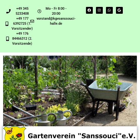
+49 345
Mo - Fr 8:00 -
5233408
20:00
+49 177
vorstand@kgvsanssouci-
6392725 (1.
halle.de
Vorsitzender)
+49 176
84466312 (2.
Vorsitzende)